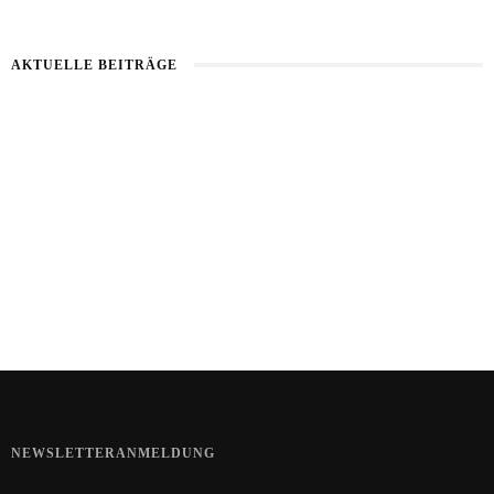
AKTUELLE BEITRÄGE
Haut im Alarmmodus
Bart im Sommer
Sommerhaut richtig pflegen
NEWSLETTERANMELDUNG