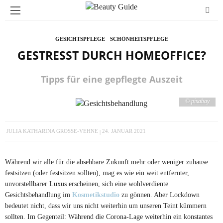
GESICHTSPFLEGE
SCHÖNHEITSPFLEGE
GESTRESST DURCH HOMEOFFICE?
Tipps für eine gepflegte Auszeit
© pixabay
JULIA KATHARINA GROSSE-VEHNE
24. JANUAR 2021
Während wir alle für die absehbare Zukunft mehr oder weniger zuhause
festsitzen (oder festsitzen sollten), mag es wie ein weit entfernter,
unvorstellbarer Luxus erscheinen, sich eine wohlverdiente
Gesichtsbehandlung im
Kosmetikstudio
zu gönnen. Aber Lockdown
bedeutet nicht, dass wir uns nicht weiterhin um unseren Teint kümmern
sollten. Im Gegenteil: Während die Corona-Lage weiterhin ein konstantes