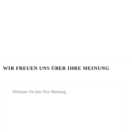
HAUT IM ALARMMODUS
SOMMERHAUT RICHTIG PFLEGEN
2. AUGUST 2026
26. JULI 2026
VON MILCH-MASKE BIS MAYO-KUR
23. JULI 2026
WIR FREUEN UNS ÜBER IHRE MEINUNG