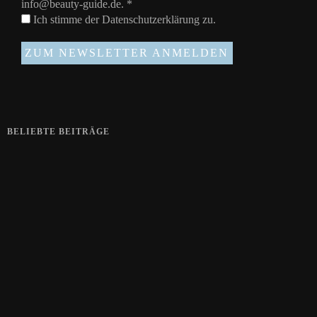
info@beauty-guide.de.
*
Ich stimme der
Datenschutzerklärung
zu.
BELIEBTE BEITRÄGE
Zeigt her eure Füße
15. APRIL 2019
Gelbe Finger vom Rauchen?
28. SEPTEMBER 2018
Die positive Wirkung der Thai-Massage
28. JUNI 2018