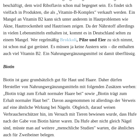
beschäftigt, dem wird Riboflavin schon mal begegnet sein. Es findet sich
vielfach in Produkten, die als „Vitamin-B-Komplex“ verkauft werden. Ein
Mangel an Vitamin B2 kann sich unter anderem in Hautproblemen wie
Akne, Hauttrockenheit und Hautrissen zeigen. Da der Nährstoff allerdings
in vielen Lebensmitteln enthalten ist, kommt es in Deutschland selten zu
einem Mangel. Wer regelmäßig
Brokkoli
, Pilze und Eier
zu sich nimmt,
ist schon mal gut gerüstet. Es müssen ja keine Austern sein – die enthalten
auch viel Vitamin B2. Ein Nahrungsergänzungsmittel ist damit überflüssig.
Biotin
Biotin ist ganz grundsätzlich gut für Haut und Haare. Daher dürfen
Hersteller von Nahrungsergänzungsmitteln mit folgenden Zusätzen werben:
„Biotin trägt zum Erhalt normaler Haare bei“ sowie „Biotin trägt zum
Erhalt normaler Haut bei“. Davon ausgenommen ist allerdings der Verweis
auf eine ähnliche Wirkung bei Nägeln. Obgleich, darauf weisen
Verbraucherschützer hin, im Versuch mit Tieren bewiesen wurde, dass Hufe
nach der Gabe von Biotin härter waren. Da Hufe aber nicht gleich Nägel
sind, müsste man auf weitere „menschliche Studien“ warten, die ähnliches
auch für Zweibeiner belegen.