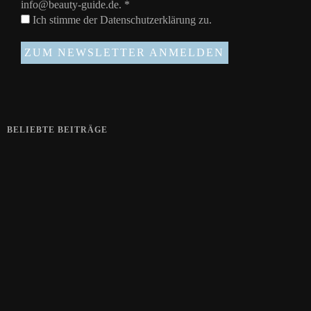
info@beauty-guide.de.
*
Ich stimme der
Datenschutzerklärung
zu.
BELIEBTE BEITRÄGE
Zeigt her eure Füße
15. APRIL 2019
Gelbe Finger vom Rauchen?
28. SEPTEMBER 2018
Die positive Wirkung der Thai-Massage
28. JUNI 2018