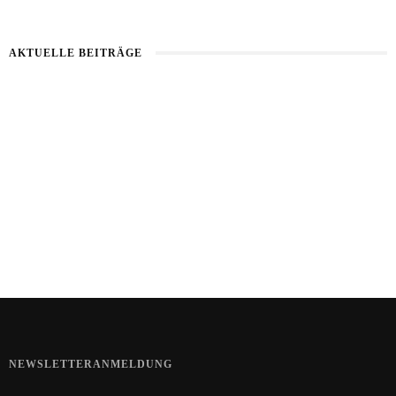
AKTUELLE BEITRÄGE
Kartoffel mit Wassermelone
Haut im Alarmmodus
Bart im Sommer
NEWSLETTERANMELDUNG