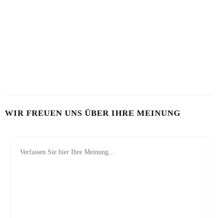
KARTOFFEL MIT WASSERMELONE
12. JULI 2026
7. AUGUST 2026
SCHÖN VON INNEN
25. JUNI 2026
WIR FREUEN UNS ÜBER IHRE MEINUNG