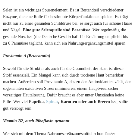
Selen ist ein wichtiges Spurenelement. Es ist Bestandteil verschiedener
Enzyme, die eine Rolle für bestimmte Körperfunktionen spielen. Es trägt
nicht nur zu einer gesunden Schilddrüse bei, es sorgt auch für schöne Haare
und Nägel.
Eine gute Selenquelle sind Paranüsse
. Wer regelmäßig die
gesunde Nuss isst (die Deutsche Gesellschaft für Ernährung empfiehlt bis
zu 6 Paranüsse täglich), kann sich ein Nahrungsergänzungsmittel sparen.
Provitamin A (Betacarotin)
Sowohl für die Struktur als auch für die Gesundheit der Haut ist dieser
Stoff essenziell. Ein Mangel kann sich durch trockene Haut bemerkbar
machen. Außerdem soll Provitamin A, das zu den Antioxidantien zählt, den
sogenannten oxidativen Stress minimieren, einem Hauptverursacher
vorzeitiger Hautalterung. Dafür braucht es aber unter Umständen keine
Pille. Wer viel
Paprika,
Spinat
, Karotten oder auch Beeren
isst, sollte
gut versorgt sein.
Vitamin B2, auch Riboflavin genannt
Wer sich mit dem Thema Nahrungsergänzungsmittel schon länger